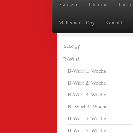
Startseite
Über uns
Unser
Melleonär`s Day
Kontakt
A-Wurf
B-Wurf
B-Wurf 1. Woche
B-Wurf 2. Woche
B-Wurf 3. Woche
B- Wurf 4. Woche
B-Wurf 5. Woche
B-Wurf 6. Woche