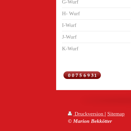
G-Wurf
H- Wurf
I-Wurf
J-Wurf
K-Wurf
Druckversion
|
Sitemap
© Marion Bekkötter