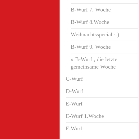
B-Wurf 7. Woche
B-Wurf 8.Woche
Weihnachtsspecial :-)
B-Wurf 9. Woche
B-Wurf , die letzte
gemeinsame Woche
C-Wurf
D-Wurf
E-Wurf
E-Wurf 1.Woche
F-Wurf