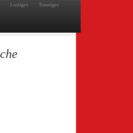
Lustiges
Trauriges
oche