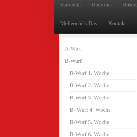
Startseite
Über uns
Unser
Melleonär`s Day
Kontakt
A-Wurf
B-Wurf
B-Wurf 1. Woche
B-Wurf 2. Woche
B-Wurf 3. Woche
B- Wurf 4. Woche
B-Wurf 5. Woche
B-Wurf 6. Woche