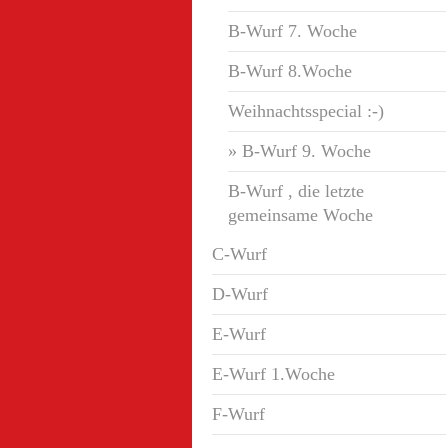
B-Wurf 7. Woche
B-Wurf 8.Woche
Weihnachtsspecial :-)
B-Wurf 9. Woche
B-Wurf , die letzte
gemeinsame Woche
C-Wurf
D-Wurf
E-Wurf
E-Wurf 1.Woche
F-Wurf