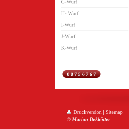
G-Wurf
H- Wurf
I-Wurf
J-Wurf
K-Wurf
Druckversion
|
Sitemap
© Marion Bekkötter