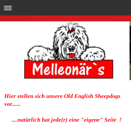
Hier stellen sich unsere Old English Sheepdogs
vor......
....natürlich hat jede(r) eine "eigene" Seite !